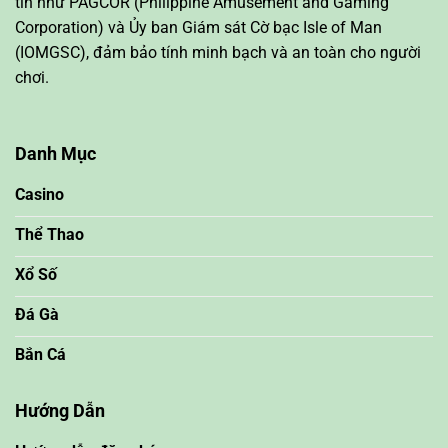
tín như PAGCOR (Philippine Amusement and Gaming
Corporation) và Ủy ban Giám sát Cờ bạc Isle of Man
(IOMGSC), đảm bảo tính minh bạch và an toàn cho người
chơi.
Danh Mục
Casino
Thể Thao
Xổ Số
Đá Gà
Bắn Cá
Hướng Dẫn