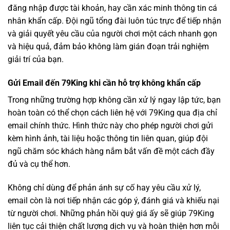
đăng nhập được tài khoản, hay cần xác minh thông tin cá
nhân khẩn cấp. Đội ngũ tổng đài luôn túc trực để tiếp nhận
và giải quyết yêu cầu của người chơi một cách nhanh gọn
và hiệu quả, đảm bảo không làm gián đoạn trải nghiệm
giải trí của bạn.
Gửi Email đến 79King khi cần hỗ trợ không khẩn cấp
Trong những trường hợp không cần xử lý ngay lập tức, bạn
hoàn toàn có thể chọn cách
liên hệ
với 79King qua địa chỉ
email chính thức. Hình thức này cho phép người chơi gửi
kèm hình ảnh, tài liệu hoặc thông tin liên quan, giúp đội
ngũ chăm sóc khách hàng nắm bắt vấn đề một cách đầy
đủ và cụ thể hơn.
Không chỉ dùng để phản ánh sự cố hay yêu cầu xử lý,
email còn là nơi tiếp nhận các góp ý, đánh giá và khiếu nại
từ người chơi. Những phản hồi quý giá ấy sẽ giúp 79King
liên tục cải thiện chất lượng dịch vụ và hoàn thiện hơn mỗi