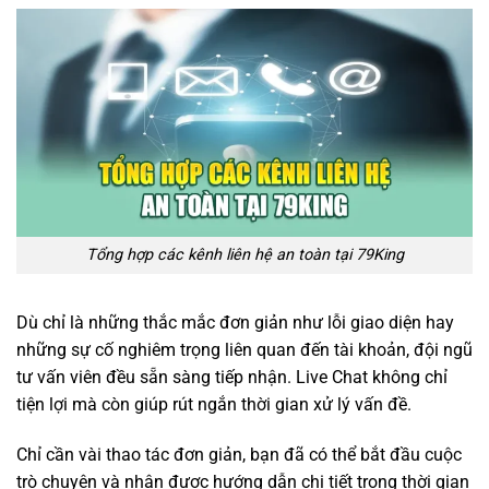
Tổng hợp các kênh liên hệ an toàn tại 79King
Dù chỉ là những thắc mắc đơn giản như lỗi giao diện hay
những sự cố nghiêm trọng liên quan đến tài khoản, đội ngũ
tư vấn viên đều sẵn sàng tiếp nhận. Live Chat không chỉ
tiện lợi mà còn giúp rút ngắn thời gian xử lý vấn đề.
Chỉ cần vài thao tác đơn giản, bạn đã có thể bắt đầu cuộc
trò chuyện và nhận được hướng dẫn chi tiết trong thời gian