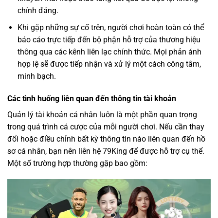
chính đáng.
Khi gặp những sự cố trên, người chơi hoàn toàn có thể
báo cáo trực tiếp đến bộ phận hỗ trợ của thương hiệu
thông qua các kênh liên lạc chính thức. Mọi phản ánh
hợp lệ sẽ được tiếp nhận và xử lý một cách công tâm,
minh bạch.
Các tình huống liên quan đến thông tin tài khoản
Quản lý tài khoản cá nhân luôn là một phần quan trọng
trong quá trình cá cược của mỗi người chơi. Nếu cần thay
đổi hoặc điều chỉnh bất kỳ thông tin nào liên quan đến hồ
sơ cá nhân, bạn nên
liên hệ 79King
để được hỗ trợ cụ thể.
Một số trường hợp thường gặp bao gồm: