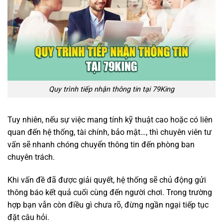
Quy trình tiếp nhận thông tin tại 79King
Tuy nhiên, nếu sự việc mang tính kỹ thuật cao hoặc có liên
quan đến hệ thống, tài chính, bảo mật…, thì chuyên viên tư
vấn sẽ nhanh chóng chuyển thông tin đến phòng ban
chuyên trách.
Khi vấn đề đã được giải quyết, hệ thống sẽ chủ động gửi
thông báo kết quả cuối cùng đến người chơi. Trong trường
hợp bạn vẫn còn điều gì chưa rõ, đừng ngần ngại tiếp tục
đặt câu hỏi.