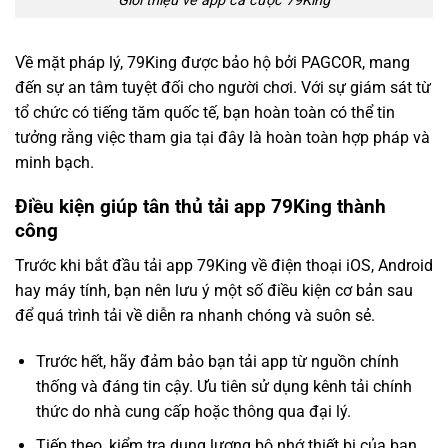
Giới thiệu về app cá cược 79King
Về mặt pháp lý, 79King được bảo hộ bởi PAGCOR, mang
đến sự an tâm tuyệt đối cho người chơi. Với sự giám sát từ
tổ chức có tiếng tăm quốc tế, bạn hoàn toàn có thể tin
tưởng rằng việc tham gia tại đây là hoàn toàn hợp pháp và
minh bạch.
Điều kiện giúp tân thủ tải app 79King thành
công
Trước khi bắt đầu
tải app 79King
về điện thoại iOS, Android
hay máy tính, bạn nên lưu ý một số điều kiện cơ bản sau
để quá trình tải về diễn ra nhanh chóng và suôn sẻ.
Trước hết, hãy đảm bảo bạn tải app từ nguồn chính
thống và đáng tin cậy. Ưu tiên sử dụng kênh tải chính
thức do nhà cung cấp hoặc thông qua đại lý.
Tiếp theo, kiểm tra dung lượng bộ nhớ thiết bị của bạn