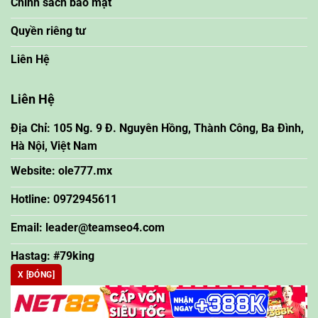
Chính sách bảo mật
Quyền riêng tư
Liên Hệ
Liên Hệ
Địa Chỉ: 105 Ng. 9 Đ. Nguyên Hồng, Thành Công, Ba Đình,
Hà Nội, Việt Nam
Website: ole777.mx
Hotline: 0972945611
Email:
leader@teamseo4.com
Hastag: #79king
X [ĐÓNG]
nhà cái uy tín