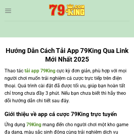
Chuyển
đến
nội
dung
Hướng Dẫn Cách Tải App 79King Qua Link
Mới Nhất 2025
Thao tác
tải app 79King
cực kỳ đơn giản, phù hợp với mọi
người chơi muốn trải nghiệm cá cược trực tiếp trên điện
thoại. Quá trình cài đặt đã được tối ưu, giúp bạn hoàn tất
chỉ trong chưa đầy 3 phút. Nếu bạn chưa biết thì hãy theo
dõi hướng dẫn chi tiết sau đây.
Giới thiệu về app cá cược 79King trực tuyến
Ứng dụng
79King
mang đến cho người chơi một kho game
đa dạng, màu sắc sinh động cùng trải nghiệm dịch vụ