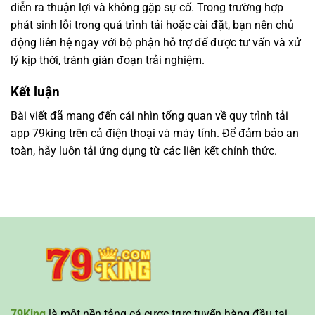
diễn ra thuận lợi và không gặp sự cố. Trong trường hợp
phát sinh lỗi trong quá trình tải hoặc cài đặt, bạn nên chủ
động liên hệ ngay với bộ phận hỗ trợ để được tư vấn và xử
lý kịp thời, tránh gián đoạn trải nghiệm.
Kết luận
Bài viết đã mang đến cái nhìn tổng quan về quy trình
tải
app 79king
trên cả điện thoại và máy tính. Để đảm bảo an
toàn, hãy luôn tải ứng dụng từ các liên kết chính thức.
79King
là một nền tảng cá cược trực tuyến hàng đầu tại