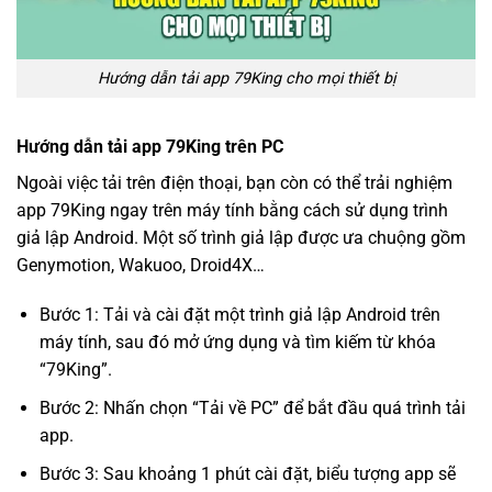
Hướng dẫn tải app 79King cho mọi thiết bị
Hướng dẫn tải app 79King trên PC
Ngoài việc tải trên điện thoại, bạn còn có thể trải nghiệm
app 79King ngay trên máy tính bằng cách sử dụng trình
giả lập Android. Một số trình giả lập được ưa chuộng gồm
Genymotion, Wakuoo, Droid4X…
Bước 1: Tải và cài đặt một trình giả lập Android trên
máy tính, sau đó mở ứng dụng và tìm kiếm từ khóa
“79King”.
Bước 2: Nhấn chọn “Tải về PC” để bắt đầu quá trình tải
app.
Bước 3: Sau khoảng 1 phút cài đặt, biểu tượng app sẽ