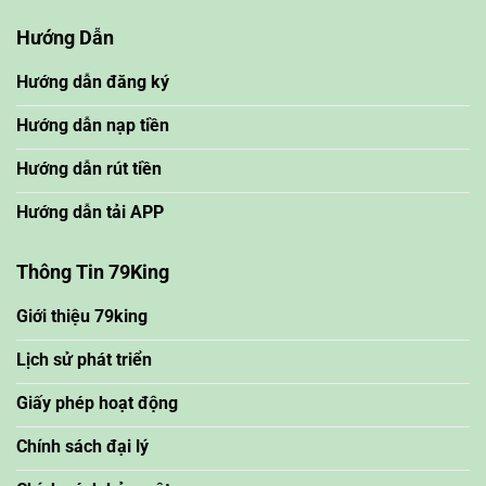
Hướng Dẫn
Hướng dẫn đăng ký
Hướng dẫn nạp tiền
Hướng dẫn rút tiền
Hướng dẫn tải APP
Thông Tin 79King
Giới thiệu 79king
Lịch sử phát triển
Giấy phép hoạt động
Chính sách đại lý