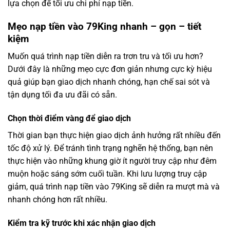
lựa chọn để tối ưu chi phí nạp tiền.
Mẹo nạp tiền vào 79King nhanh – gọn – tiết
kiệm
Muốn quá trình nạp tiền diễn ra trơn tru và tối ưu hơn?
Dưới đây là những mẹo cực đơn giản nhưng cực kỳ hiệu
quả giúp bạn giao dịch nhanh chóng, hạn chế sai sót và
tận dụng tối đa ưu đãi có sẵn.
Chọn thời điểm vàng để giao dịch
Thời gian bạn thực hiện giao dịch ảnh hưởng rất nhiều đến
tốc độ xử lý. Để tránh tình trạng nghẽn hệ thống, bạn nên
thực hiện vào những khung giờ ít người truy cập như đêm
muộn hoặc sáng sớm cuối tuần. Khi lưu lượng truy cập
giảm, quá trình nạp tiền vào 79King sẽ diễn ra mượt mà và
nhanh chóng hơn rất nhiều.
Kiểm tra kỹ trước khi xác nhận giao dịch