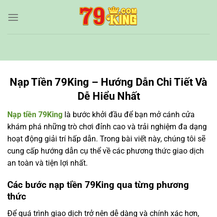
Chuyển
đến
nội
dung
Nạp Tiền 79King – Hướng Dẫn Chi Tiết Và
Dễ Hiểu Nhất
Nạp tiền 79King
là bước khởi đầu để bạn mở cánh cửa
khám phá những trò chơi đỉnh cao và trải nghiệm đa dạng
hoạt động giải trí hấp dẫn. Trong bài viết này, chúng tôi sẽ
cung cấp hướng dẫn cụ thể về các phương thức giao dịch
an toàn và tiện lợi nhất.
Các bước nạp tiền 79King qua từng phương
thức
Để quá trình giao dịch trở nên dễ dàng và chính xác hơn,