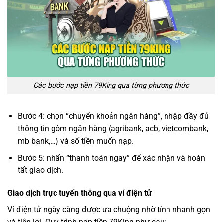
Các bước nạp tiền 79King qua từng phương thức
Bước 4: chọn “chuyển khoản ngân hàng”, nhập đầy đủ
thông tin gồm ngân hàng (agribank, acb, vietcombank,
mb bank,…) và số tiền muốn nạp.
Bước 5: nhấn “thanh toán ngay” để xác nhận và hoàn
tất giao dịch.
Giao dịch trực tuyến thông qua ví điện tử
Ví điện tử ngày càng được ưa chuộng nhờ tính nhanh gọn
và tiện lợi. Quy trình
nạp tiền 79King
như sau: