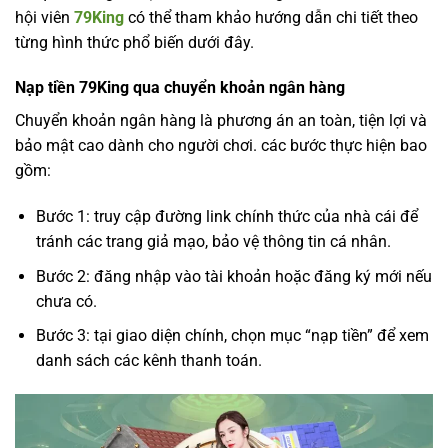
hội viên
79King
có thể tham khảo hướng dẫn chi tiết theo
từng hình thức phổ biến dưới đây.
Nạp tiền 79King qua chuyển khoản ngân hàng
Chuyển khoản ngân hàng là phương án an toàn, tiện lợi và
bảo mật cao dành cho người chơi. các bước thực hiện bao
gồm:
Bước 1: truy cập đường link chính thức của nhà cái để
tránh các trang giả mạo, bảo vệ thông tin cá nhân.
Bước 2: đăng nhập vào tài khoản hoặc đăng ký mới nếu
chưa có.
Bước 3: tại giao diện chính, chọn mục “nạp tiền” để xem
danh sách các kênh thanh toán.