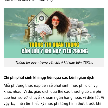
Thông tin quan trọng cần lưu ý khi nạp tiền 79King
Chi phí phát sinh khi nạp tiền qua các kênh giao dịch
Mỗi phương thức nạp tiền sẽ phát sinh mức phí dịch vụ
khác nhau. Ví dụ, giao dịch qua thẻ cào thường có chi phí
cao hơn so với chuyển khoản ngân hàng hoặc ví điện tử. Vì
vậy, bạn nên tìm hiểu kỹ mức phí từng hình thức trước khi