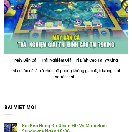
Máy Bắn Cá – Trải Nghiệm Giải Trí Đỉnh Cao Tại 79King
Máy bắn cá là trò chơi mô phỏng không gian đại dương, nơi
người chơi...
BÀI VIẾT MỚI
Soi Kèo Bóng Đá Ulsan HD Vs Mamelodi
Sundowns Ngày 18/06