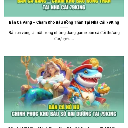
Bắn Cá Vàng – Chạm Kho Báu Rồng Thần Tại Nhà Cái 79King
Bắn cá vàng là một trong những dòng game bắn cá đổi thưởng
được yêu...