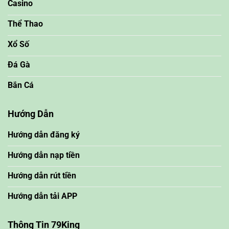
Casino
Thể Thao
Xổ Số
Đá Gà
Bắn Cá
Hướng Dẫn
Hướng dẫn đăng ký
Hướng dẫn nạp tiền
Hướng dẫn rút tiền
Hướng dẫn tải APP
Thông Tin 79King