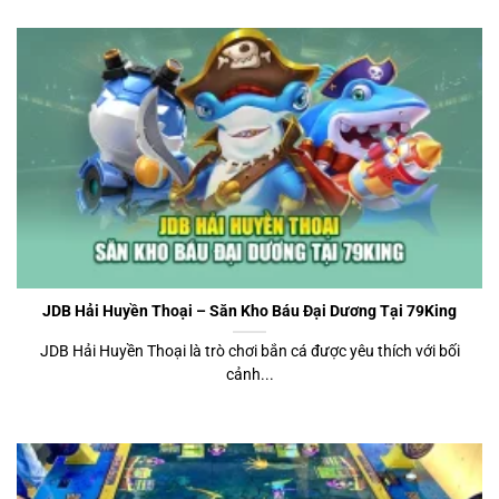
JDB Hải Huyền Thoại – Săn Kho Báu Đại Dương Tại 79King
JDB Hải Huyền Thoại là trò chơi bắn cá được yêu thích với bối
cảnh...