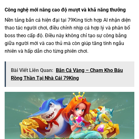
Công nghệ mới nâng cao độ mượt và khả năng thưởng
Nền tảng bắn cá hiện đại tại 79King tích hợp AI nhận diện
thao tác người chơi, điều chỉnh nhịp cá hợp lý và phân bổ
boss theo cấp độ. Điều này không chỉ tạo sự công bằng
giữa người mới và cao thủ mà còn giúp tăng tính ngẫu
nhiên và hấp dẫn cho từng phiên chơi.
Bài Viết Liên Quan:
Bắn Cá Vàng – Chạm Kho Báu
Rồng Thần Tại Nhà Cái 79King