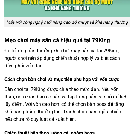
Máy với công nghệ mới nâng cao độ mượt và khả năng thưởng
Mẹo chơi máy săn cá hiệu quả tại 79King
Để tối ưu phần thưởng khi chơi máy bắn cá tại 79King,
người chơi nên áp dụng chiến thuật hợp lý và biết cách
điều phối vốn đạn.
Cách chọn bàn chơi và mục tiêu phù hợp với vốn cược
Bàn chơi tại 79King được chia theo mức đạn. Nếu vốn
thấp, nên chọn bàn cơ bản và tập trung bắn cá nhỏ để tích
lũy điểm. Với vốn cao hơn, có thể chọn bàn boss để tăng
khả năng trúng thưởng lớn. Tránh chọn bàn ngẫu nhiên
nếu chưa rõ quy luật cá xuất hiện.
Chiến thuật bắn theo luồng cá, nhóm boss