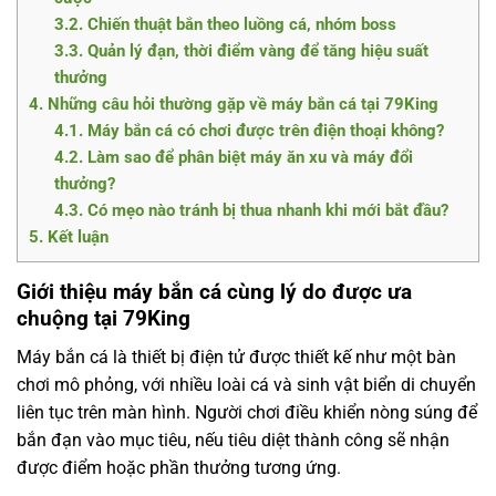
3.2.
Chiến thuật bắn theo luồng cá, nhóm boss
3.3.
Quản lý đạn, thời điểm vàng để tăng hiệu suất
thưởng
4.
Những câu hỏi thường gặp về máy bắn cá tại 79King
4.1.
Máy bắn cá có chơi được trên điện thoại không?
4.2.
Làm sao để phân biệt máy ăn xu và máy đổi
thưởng?
4.3.
Có mẹo nào tránh bị thua nhanh khi mới bắt đầu?
5.
Kết luận
Giới thiệu máy bắn cá cùng lý do được ưa
chuộng tại 79King
Máy bắn cá là thiết bị điện tử được thiết kế như một bàn
chơi mô phỏng, với nhiều loài cá và sinh vật biển di chuyển
liên tục trên màn hình. Người chơi điều khiển nòng súng để
bắn đạn vào mục tiêu, nếu tiêu diệt thành công sẽ nhận
được điểm hoặc phần thưởng tương ứng.