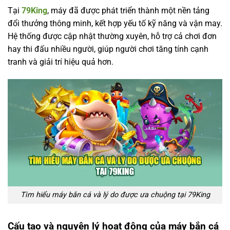
Tại
79King
, máy đã được phát triển thành một nền tảng
đổi thưởng thông minh, kết hợp yếu tố kỹ năng và vận may.
Hệ thống được cập nhật thường xuyên, hỗ trợ cả chơi đơn
hay thi đấu nhiều người, giúp người chơi tăng tính cạnh
tranh và giải trí hiệu quả hơn.
Tìm hiểu máy bắn cá và lý do được ưa chuộng tại 79King
Cấu tạo và nguyên lý hoạt động của máy bắn cá