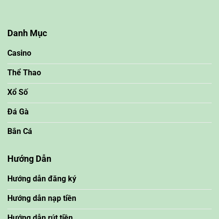
Danh Mục
Casino
Thể Thao
Xổ Số
Đá Gà
Bắn Cá
Hướng Dẫn
Hướng dẫn đăng ký
Hướng dẫn nạp tiền
Hướng dẫn rút tiền