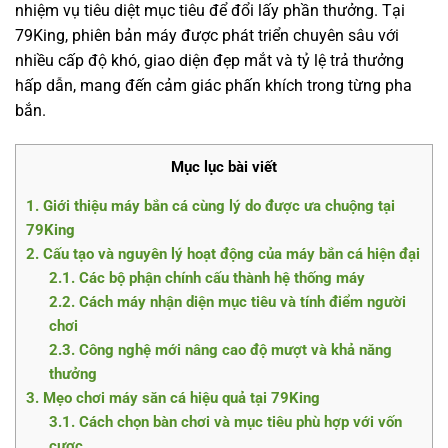
nhiệm vụ tiêu diệt mục tiêu để đổi lấy phần thưởng. Tại
79King, phiên bản máy được phát triển chuyên sâu với
nhiều cấp độ khó, giao diện đẹp mắt và tỷ lệ trả thưởng
hấp dẫn, mang đến cảm giác phấn khích trong từng pha
bắn.
Mục lục bài viết
1.
Giới thiệu máy bắn cá cùng lý do được ưa chuộng tại
79King
2.
Cấu tạo và nguyên lý hoạt động của máy bắn cá hiện đại
2.1.
Các bộ phận chính cấu thành hệ thống máy
2.2.
Cách máy nhận diện mục tiêu và tính điểm người
chơi
2.3.
Công nghệ mới nâng cao độ mượt và khả năng
thưởng
3.
Mẹo chơi máy săn cá hiệu quả tại 79King
3.1.
Cách chọn bàn chơi và mục tiêu phù hợp với vốn
cược