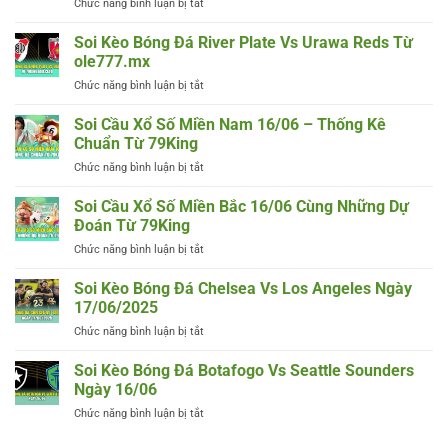
ở
Chức năng bình luận bị tắt
Miền
Thủ
Soi
Bắc
Hàng
Kèo
Soi Kèo Bóng Đá River Plate Vs Urawa Reds Từ
17/06
Đầu
Bóng
Trúng
ole777.mx
79King
Đá
Lớn
ở
Chức năng bình luận bị tắt
Ulsan
Từ
Soi
HD
Chuyên
Kèo
Soi Cầu Xổ Số Miền Nam 16/06 – Thống Kê
Vs
Gia
Bóng
Mamelodi
Chuẩn Từ 79King
79King
Đá
Sundowns
ở
Chức năng bình luận bị tắt
River
Từ
Soi
Plate
ole777.mx
Cầu
Soi Cầu Xổ Số Miền Bắc 16/06 Cùng Những Dự
Vs
Xổ
Urawa
Đoán Từ 79King
Số
Reds
ở
Chức năng bình luận bị tắt
Miền
Từ
Soi
Nam
ole777.mx
Cầu
Soi Kèo Bóng Đá Chelsea Vs Los Angeles Ngày
16/06
Xổ
–
17/06/2025
Số
Thống
ở
Chức năng bình luận bị tắt
Miền
Kê
Soi
Bắc
Chuẩn
Kèo
Soi Kèo Bóng Đá Botafogo Vs Seattle Sounders
16/06
Từ
Bóng
Cùng
Ngày 16/06
79King
Đá
Những
ở
Chức năng bình luận bị tắt
Chelsea
Dự
Soi
Vs
Đoán
Kèo