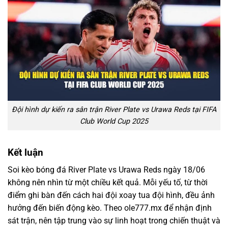
Đội hình dự kiến ra sân trận River Plate vs Urawa Reds tại FIFA
Club World Cup 2025
Kết luận
Soi kèo bóng đá River Plate vs Urawa Reds
ngày 18/06
không nên nhìn từ một chiều kết quả. Mỗi yếu tố, từ thời
điểm ghi bàn đến cách hai đội xoay tua đội hình, đều ảnh
hưởng đến biến động kèo. Theo ole777.mx để nhận định
sát trận, nên tập trung vào sự linh hoạt trong chiến thuật và