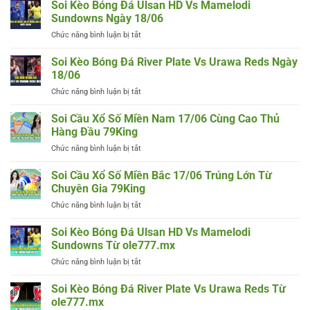
Soi Kèo Bóng Đá Ulsan HD Vs Mamelodi
Sundowns Ngày 18/06
ở
Chức năng bình luận bị tắt
Soi
Kèo
Soi Kèo Bóng Đá River Plate Vs Urawa Reds Ngày
Bóng
18/06
Đá
ở
Chức năng bình luận bị tắt
Ulsan
Soi
HD
Kèo
Soi Cầu Xổ Số Miền Nam 17/06 Cùng Cao Thủ
Vs
Bóng
Mamelodi
Hàng Đầu 79King
Đá
Sundowns
ở
Chức năng bình luận bị tắt
River
Ngày
Soi
Plate
18/06
Cầu
Soi Cầu Xổ Số Miền Bắc 17/06 Trúng Lớn Từ
Vs
Xổ
Urawa
Chuyên Gia 79King
Số
Reds
ở
Chức năng bình luận bị tắt
Miền
Ngày
Soi
Nam
18/06
Cầu
Soi Kèo Bóng Đá Ulsan HD Vs Mamelodi
17/06
Xổ
Cùng
Sundowns Từ ole777.mx
Số
Cao
ở
Chức năng bình luận bị tắt
Miền
Thủ
Soi
Bắc
Hàng
Kèo
Soi Kèo Bóng Đá River Plate Vs Urawa Reds Từ
17/06
Đầu
Bóng
Trúng
ole777.mx
79King
Đá