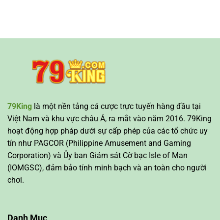
Seattle
Sounders
Ngày
16/06
79King
là một nền tảng cá cược trực tuyến hàng đầu tại
Việt Nam và khu vực châu Á, ra mắt vào năm 2016. 79King
hoạt động hợp pháp dưới sự cấp phép của các tổ chức uy
tín như PAGCOR (Philippine Amusement and Gaming
Corporation) và Ủy ban Giám sát Cờ bạc Isle of Man
(IOMGSC), đảm bảo tính minh bạch và an toàn cho người
chơi.
Danh Mục