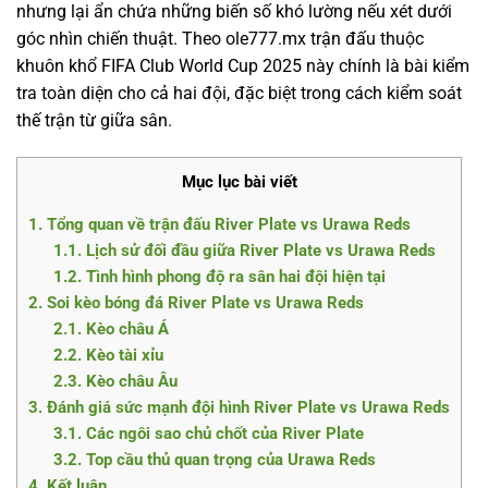
nhưng lại ẩn chứa những biến số khó lường nếu xét dưới
góc nhìn chiến thuật. Theo ole777.mx trận đấu thuộc
khuôn khổ FIFA Club World Cup 2025 này chính là bài kiểm
tra toàn diện cho cả hai đội, đặc biệt trong cách kiểm soát
thế trận từ giữa sân.
Mục lục bài viết
1.
Tổng quan về trận đấu River Plate vs Urawa Reds
1.1.
Lịch sử đối đầu giữa River Plate vs Urawa Reds
1.2.
Tình hình phong độ ra sân hai đội hiện tại
2.
Soi kèo bóng đá River Plate vs Urawa Reds
2.1.
Kèo châu Á
2.2.
Kèo tài xỉu
2.3.
Kèo châu Âu
3.
Đánh giá sức mạnh đội hình River Plate vs Urawa Reds
3.1.
Các ngôi sao chủ chốt của River Plate
3.2.
Top cầu thủ quan trọng của Urawa Reds
4.
Kết luận