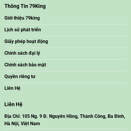
Thông Tin 79King
Giới thiệu 79king
Lịch sử phát triển
Giấy phép hoạt động
Chính sách đại lý
Chính sách bảo mật
Quyền riêng tư
Liên Hệ
Liên Hệ
Địa Chỉ: 105 Ng. 9 Đ. Nguyên Hồng, Thành Công, Ba Đình,
Hà Nội, Việt Nam