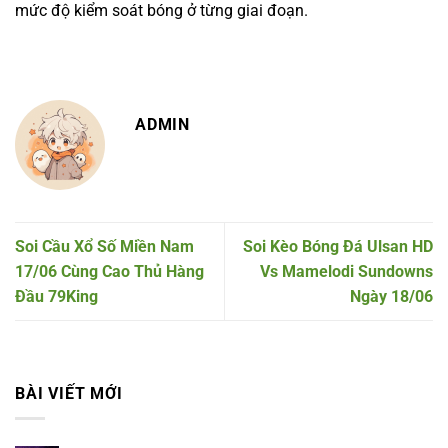
mức độ kiểm soát bóng ở từng giai đoạn.
ADMIN
Soi Cầu Xổ Số Miền Nam
Soi Kèo Bóng Đá Ulsan HD
17/06 Cùng Cao Thủ Hàng
Vs Mamelodi Sundowns
Đầu 79King
Ngày 18/06
BÀI VIẾT MỚI