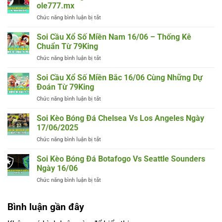
Bóng
Trúng
ole777.mx
79King
Đá
Lớn
ở
Chức năng bình luận bị tắt
Ulsan
Từ
Soi
HD
Chuyên
Kèo
Soi Cầu Xổ Số Miền Nam 16/06 – Thống Kê
Vs
Gia
Bóng
Mamelodi
Chuẩn Từ 79King
79King
Đá
Sundowns
ở
Chức năng bình luận bị tắt
River
Từ
Soi
Plate
ole777.mx
Cầu
Soi Cầu Xổ Số Miền Bắc 16/06 Cùng Những Dự
Vs
Xổ
Urawa
Đoán Từ 79King
Số
Reds
ở
Chức năng bình luận bị tắt
Miền
Từ
Soi
Nam
ole777.mx
Cầu
Soi Kèo Bóng Đá Chelsea Vs Los Angeles Ngày
16/06
Xổ
–
17/06/2025
Số
Thống
ở
Chức năng bình luận bị tắt
Miền
Kê
Soi
Bắc
Chuẩn
Kèo
Soi Kèo Bóng Đá Botafogo Vs Seattle Sounders
16/06
Từ
Bóng
Cùng
Ngày 16/06
79King
Đá
Những
ở
Chức năng bình luận bị tắt
Chelsea
Dự
Soi
Vs
Đoán
Kèo
Los
Từ
Bình luận gần đây
Bóng
Angeles
79King
Đá
Ngày
Botafogo