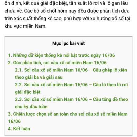
ổn định, kết quả giải đặc biệt, tần suất lô rơi và lô gan lâu
chưa về. Các bộ số chốt hôm nay đều được phân tích dựa
trên xác suất thống kê cao, phù hợp với xu hướng xổ số tại
khu vực miền Nam.
Mục lục bài viết
1.
Những dữ kiện thống kê nổi bật trước ngày 16/06
2.
Góc phân tích, soi cầu xổ số miền Nam 16/06
2.1.
Soi cầu xổ số miền Nam 16/06 – Cầu ghép lô xiên
theo giải ba và giải sáu
2.2.
Soi cầu xổ số miền Nam 16/06 – Cầu lô theo lô rơi
giải đặc biệt
2.3.
Soi cầu xổ số miền Nam 16/06 – Cầu tổng đề theo
chu kỳ đầu tuần
3.
Chiến lược chọn số an toàn cho soi cầu xổ số miền Nam
16/06
4.
Kết luận