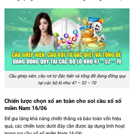
Cầu ghép xiên, cầu rơi từ đặc biệt và tổng đề đang đồng quy
tại các bộ lô như 47 – 52 – 70
Chiến lược chọn số an toàn cho soi cầu xổ số
miền Nam 16/06
Để gia tăng khả năng chiến thắng và bảo toàn vốn hiệu
quả, các chiến lược dưới đây cần được áp dụng linh hoạt
trong soi cầu xổ số miền Nam 16/06: