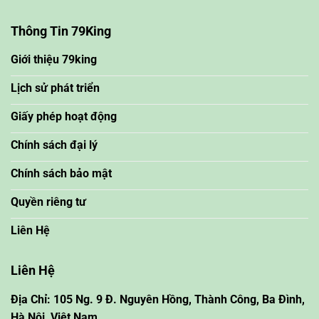
Thông Tin 79King
Giới thiệu 79king
Lịch sử phát triển
Giấy phép hoạt động
Chính sách đại lý
Chính sách bảo mật
Quyền riêng tư
Liên Hệ
Liên Hệ
Địa Chỉ: 105 Ng. 9 Đ. Nguyên Hồng, Thành Công, Ba Đình,
Hà Nội, Việt Nam