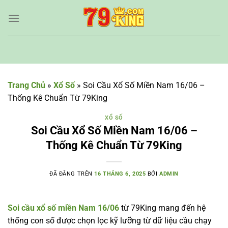
Chuyển
đến
nội
dung
Trang Chủ
»
Xổ Số
»
Soi Cầu Xổ Số Miền Nam 16/06 –
Thống Kê Chuẩn Từ 79King
XỔ SỐ
Soi Cầu Xổ Số Miền Nam 16/06 –
Thống Kê Chuẩn Từ 79King
ĐÃ ĐĂNG TRÊN
16 THÁNG 6, 2025
BỞI
ADMIN
Soi cầu xổ số miền Nam 16/06
từ 79King mang đến hệ
thống con số được chọn lọc kỹ lưỡng từ dữ liệu cầu chạy