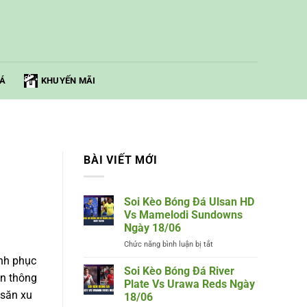
CÁ
KHUYẾN MÃI
BÀI VIẾT MỚI
Soi Kèo Bóng Đá Ulsan HD
Vs Mamelodi Sundowns
Ngày 18/06
ở
Chức năng bình luận bị tắt
Soi
inh phục
Kèo
Soi Kèo Bóng Đá River
ạn thông
Bóng
Plate Vs Urawa Reds Ngày
Đá
 săn xu
18/06
Ulsan