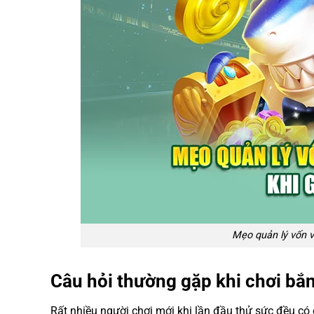
Mẹo quản lý vốn v
Câu hỏi thường gặp khi chơi bắ
Rất nhiều người chơi mới khi lần đầu thử sức đều có