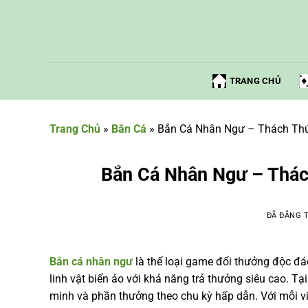
Chuyển
đến
nội
dung
TRANG CHỦ
Trang Chủ
»
Bắn Cá
»
Bắn Cá Nhân Ngư – Thách Thứ
Bắn Cá Nhân Ngư – Thác
ĐÃ ĐĂNG 
Bắn cá nhân ngư
là thể loại game đổi thưởng độc đá
linh vật biển ảo với khả năng trả thưởng siêu cao. Tạ
minh và phần thưởng theo chu kỳ hấp dẫn. Với mỗi v