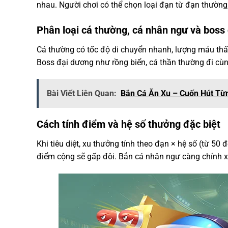
nhau. Người chơi có thể chọn loại đạn từ đạn thường
Phân loại cá thường, cá nhân ngư và boss
Cá thường có tốc độ di chuyển nhanh, lượng máu thấ
Boss đại dương như rồng biển, cá thần thường đi cùn
Bài Viết Liên Quan:
Bắn Cá Ăn Xu – Cuốn Hút Từ
Cách tính điểm và hệ số thưởng đặc biệt
Khi tiêu diệt, xu thưởng tính theo đạn × hệ số (từ 5
điểm cộng sẽ gấp đôi. Bắn cá nhân ngư càng chính xá