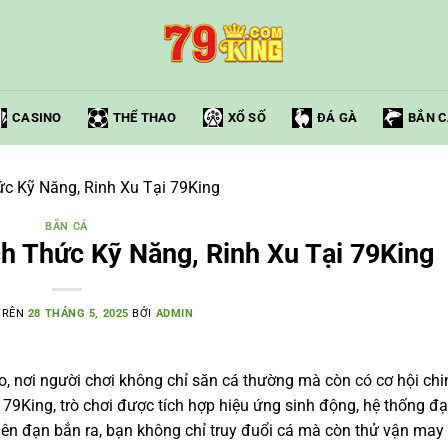
CASINO
THỂ THAO
XỔ SỐ
ĐÁ GÀ
BẮN 
c Kỹ Năng, Rinh Xu Tại 79King
BẮN CÁ
h Thức Kỹ Năng, Rinh Xu Tại 79King
TRÊN
28 THÁNG 5, 2025
BỞI
ADMIN
o, nơi người chơi không chỉ săn cá thường mà còn có cơ hội ch
i 79King, trò chơi được tích hợp hiệu ứng sinh động, hệ thống đ
iên đạn bắn ra, bạn không chỉ truy đuổi cá mà còn thử vận may