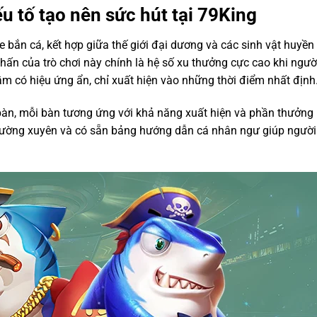
u tố tạo nên sức hút tại 79King
bắn cá, kết hợp giữa thế giới đại dương và các sinh vật huyền 
ấn của trò chơi này chính là hệ số xu thưởng cực cao khi ngườ
ầm có hiệu ứng ẩn, chỉ xuất hiện vào những thời điểm nhất định
 bàn, mỗi bàn tương ứng với khả năng xuất hiện và phần thưởng 
thường xuyên và có sẵn bảng hướng dẫn cá nhân ngư giúp người