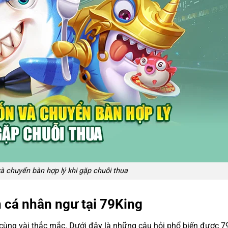
à chuyển bàn hợp lý khi gặp chuỗi thua
n cá nhân ngư tại 79King
 cùng vài thắc mắc. Dưới đây là những câu hỏi phổ biến được 7