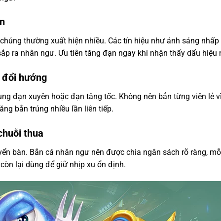
ện
c chúng thường xuất hiện nhiều. Các tín hiệu như ánh sáng nhấp
sắp ra nhân ngư. Ưu tiên tăng đạn ngay khi nhận thấy dấu hiệu 
 đổi hướng
ng đạn xuyên hoặc đạn tăng tốc. Không nên bắn từng viên lẻ vì
ng bắn trúng nhiều lần liên tiếp.
chuỗi thua
yển bàn. Bắn cá nhân ngư nên được chia ngân sách rõ ràng, mỗ
còn lại dùng để giữ nhịp xu ổn định.