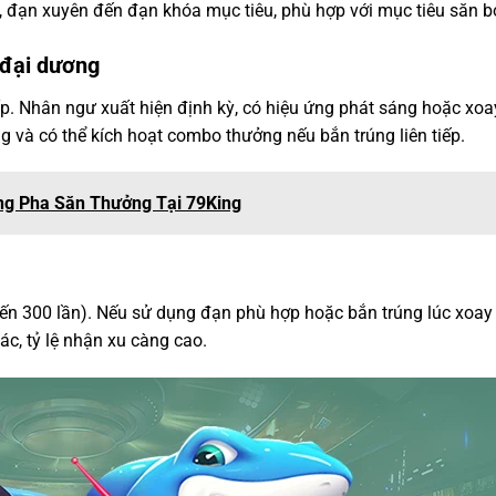
, đạn xuyên đến đạn khóa mục tiêu, phù hợp với mục tiêu săn b
 đại dương
p. Nhân ngư xuất hiện định kỳ, có hiệu ứng phát sáng hoặc xoa
g và có thể kích hoạt combo thưởng nếu bắn trúng liên tiếp.
ng Pha Săn Thưởng Tại 79King
0 đến 300 lần). Nếu sử dụng đạn phù hợp hoặc bắn trúng lúc xoay
c, tỷ lệ nhận xu càng cao.