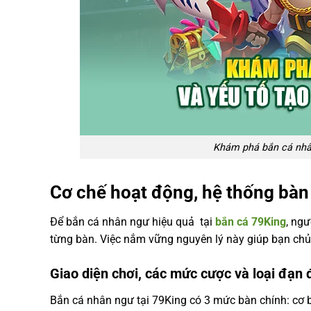
Khám phá bắn cá nhân
Cơ chế hoạt động, hệ thống bàn
Để bắn cá nhân ngư hiệu quả tại
bắn cá 79King
, ngư
từng bàn. Việc nắm vững nguyên lý này giúp bạn chủ 
Giao diện chơi, các mức cược và loại đạn 
Bắn cá nhân ngư tại 79King có 3 mức bàn chính: cơ b