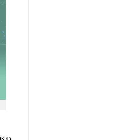
9King