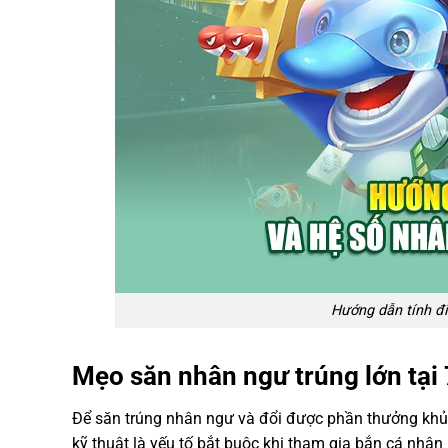
Hướng dẫn tính đ
Mẹo săn nhân ngư trúng lớn tại
Để săn trúng nhân ngư và đổi được phần thưởng khủn
kỹ thuật là yếu tố bắt buộc khi tham gia bắn cá nhân