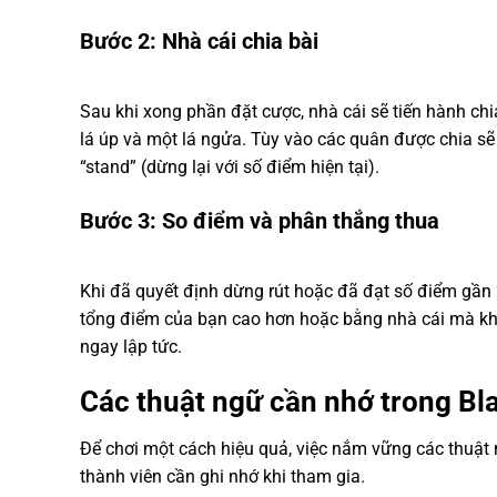
Bước 2: Nhà cái chia bài
Sau khi xong phần đặt cược, nhà cái sẽ tiến hành chi
lá úp và một lá ngửa. Tùy vào các quân được chia sẽ 
“stand” (dừng lại với số điểm hiện tại).
Bước 3: So điểm và phân thắng thua
Khi đã quyết định dừng rút hoặc đã đạt số điểm gần 
tổng điểm của bạn cao hơn hoặc bằng nhà cái mà khô
ngay lập tức.
Các thuật ngữ cần nhớ trong Bla
Để chơi một cách hiệu quả, việc nắm vững các thuật 
thành viên cần ghi nhớ khi tham gia.