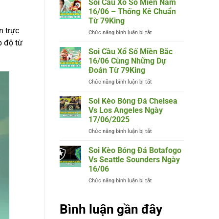
Soi Cầu Xổ Số Miền Nam
Bóng
Sundowns
16/06 – Thống Kê Chuẩn
Đá
Từ
Từ 79King
River
ole777.mx
n trực
ở
Chức năng bình luận bị tắt
Plate
Soi
Vs
p độ từ
Cầu
Urawa
Soi Cầu Xổ Số Miền Bắc
Xổ
Reds
16/06 Cùng Những Dự
Số
Từ
Đoán Từ 79King
Miền
ole777.mx
ở
Chức năng bình luận bị tắt
Nam
Soi
16/06
Cầu
–
Soi Kèo Bóng Đá Chelsea
Xổ
Thống
Vs Los Angeles Ngày
Số
Kê
17/06/2025
Miền
Chuẩn
ở
Chức năng bình luận bị tắt
Bắc
Từ
Soi
16/06
79King
Kèo
Cùng
Soi Kèo Bóng Đá Botafogo
Bóng
Những
Vs Seattle Sounders Ngày
Đá
Dự
16/06
Chelsea
Đoán
ở
Chức năng bình luận bị tắt
Vs
Từ
Soi
Los
79King
Kèo
Angeles
Bình luận gần đây
Bóng
Ngày
Đá
17/06/2025