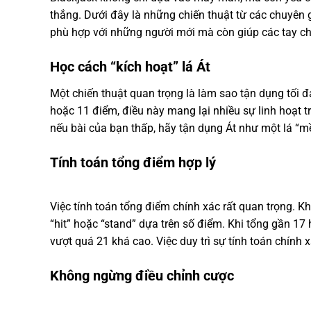
thắng. Dưới đây là những chiến thuật từ các chuyên 
phù hợp với những người mới mà còn giúp các tay ch
Học cách “kích hoạt” lá Át
Một chiến thuật quan trọng là làm sao tận dụng tối đa 
hoặc 11 điểm, điều này mang lại nhiều sự linh hoạt t
nếu bài của bạn thấp, hãy tận dụng Át như một lá “
Tính toán tổng điểm hợp lý
Việc tính toán tổng điểm chính xác rất quan trọng. K
“hit” hoặc “stand” dựa trên số điểm. Khi tổng gần 17 
vượt quá 21 khá cao. Việc duy trì sự tính toán chính
Không ngừng điều chỉnh cược