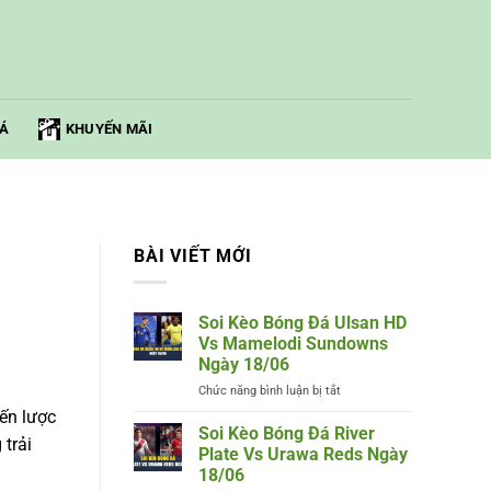
CÁ
KHUYẾN MÃI
BÀI VIẾT MỚI
Soi Kèo Bóng Đá Ulsan HD
Vs Mamelodi Sundowns
Ngày 18/06
ở
Chức năng bình luận bị tắt
Soi
iến lược
Kèo
Soi Kèo Bóng Đá River
 trải
Bóng
Plate Vs Urawa Reds Ngày
Đá
18/06
Ulsan