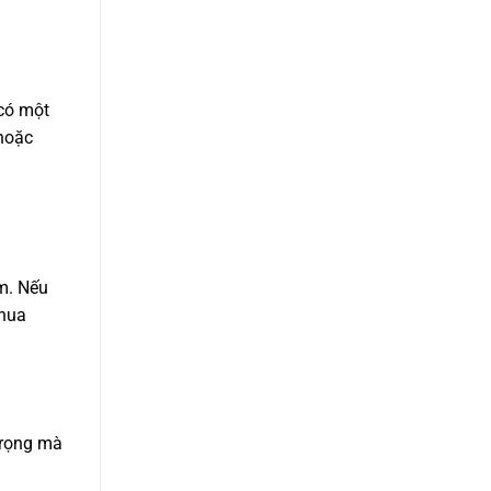
 có một
 hoặc
ểm. Nếu
thua
trọng mà