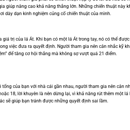
gia giúp nâng cao khả năng thắng lớn. Những chiến thuật này k
ơi dày dạn kinh nghiệm củng cố chiến thuật của mình.
giá trị của lá Át. Khi bạn có một lá Át trong tay, nó có thể được
rong việc đưa ra quyết định. Người tham gia nên cân nhắc kỹ khi
mềm” để tăng cơ hội thắng mà không sợ vượt quá 21 điểm.
hi tổng của bạn với nhà cái gần nhau, người tham gia nên cân n
hoặc 18, lời khuyên là nên dừng lại, vì khả năng rút thêm một lá 
 xác sẽ giúp bạn tránh được những quyết định sai lầm.