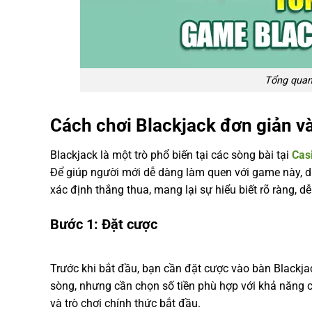
Tổng quan
Cách chơi Blackjack đơn giản và
Blackjack là một trò phổ biến tại các sòng bài tại
Cas
Để giúp người mới dễ dàng làm quen với game này, d
xác định thắng thua, mang lại sự hiểu biết rõ ràng, d
Bước 1: Đặt cược
Trước khi bắt đầu, bạn cần đặt cược vào bàn Blackja
sòng, nhưng cần chọn số tiền phù hợp với khả năng c
và trò chơi chính thức bắt đầu.