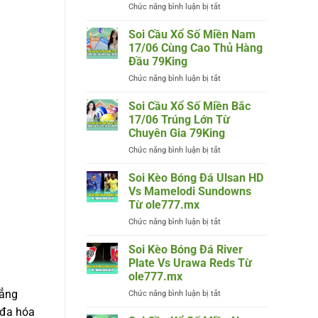
ở
Chức năng bình luận bị tắt
HD
Soi
Vs
Kèo
Mamelodi
Soi Cầu Xổ Số Miền Nam
Bóng
Sundowns
17/06 Cùng Cao Thủ Hàng
Đá
Ngày
Đầu 79King
River
18/06
ở
Chức năng bình luận bị tắt
Plate
Soi
Vs
Cầu
Urawa
Soi Cầu Xổ Số Miền Bắc
Xổ
Reds
17/06 Trúng Lớn Từ
Số
Ngày
Chuyên Gia 79King
Miền
18/06
ở
Chức năng bình luận bị tắt
Nam
Soi
17/06
Cầu
Cùng
Soi Kèo Bóng Đá Ulsan HD
Xổ
Cao
Vs Mamelodi Sundowns
Số
Thủ
Từ ole777.mx
Miền
Hàng
ở
Chức năng bình luận bị tắt
Bắc
Đầu
Soi
17/06
79King
Kèo
Trúng
Soi Kèo Bóng Đá River
Bóng
Lớn
Plate Vs Urawa Reds Từ
Đá
Từ
ole777.mx
Ulsan
Chuyên
hẳng
ở
Chức năng bình luận bị tắt
HD
Gia
Soi
Vs
79King
 đa hóa
Kèo
Mamelodi