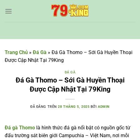
Chuyển
đến
nội
dung
Trang Chủ
»
Đá Gà
»
Đá Gà Thomo – Sới Gà Huyền Thoại
Được Cập Nhật Tại 79King
ĐÁ GÀ
Đá Gà Thomo – Sới Gà Huyền Thoại
Được Cập Nhật Tại 79King
ĐÃ ĐĂNG TRÊN
28 THÁNG 5, 2025
BỞI
ADMIN
Đá gà Thomo
là hình thức đá gà nổi bật có nguồn gốc từ
đấu trường sát biên giới Campuchia – Việt Nam, nơi mỗi