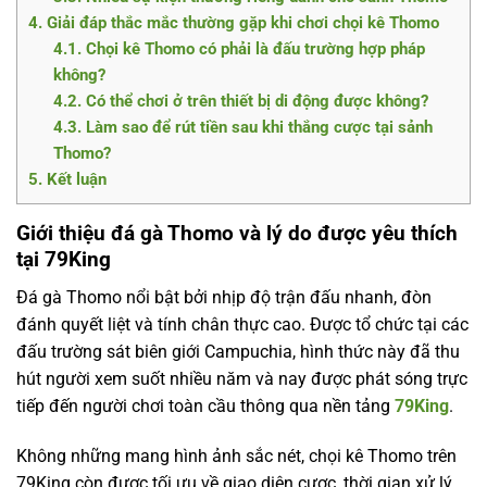
4.
Giải đáp thắc mắc thường gặp khi chơi chọi kê Thomo
4.1.
Chọi kê Thomo có phải là đấu trường hợp pháp
không?
4.2.
Có thể chơi ở trên thiết bị di động được không?
4.3.
Làm sao để rút tiền sau khi thắng cược tại sảnh
Thomo?
5.
Kết luận
Giới thiệu đá gà Thomo và lý do được yêu thích
tại 79King
Đá gà Thomo nổi bật bởi nhịp độ trận đấu nhanh, đòn
đánh quyết liệt và tính chân thực cao. Được tổ chức tại các
đấu trường sát biên giới Campuchia, hình thức này đã thu
hút người xem suốt nhiều năm và nay được phát sóng trực
tiếp đến người chơi toàn cầu thông qua nền tảng
79King
.
Không những mang hình ảnh sắc nét, chọi kê Thomo trên
79King còn được tối ưu về giao diện cược, thời gian xử lý