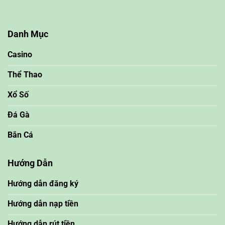
Danh Mục
Casino
Thể Thao
Xổ Số
Đá Gà
Bắn Cá
Hướng Dẫn
Hướng dẫn đăng ký
Hướng dẫn nạp tiền
Hướng dẫn rút tiền