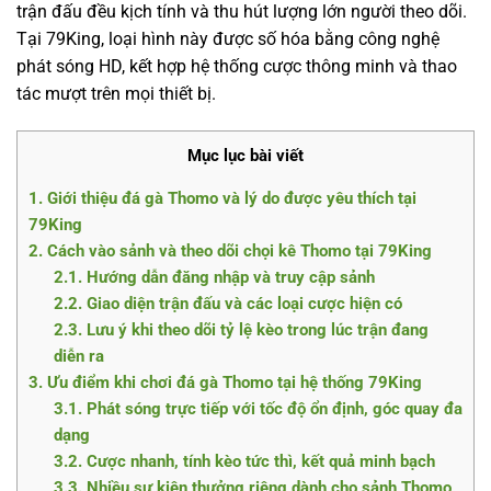
trận đấu đều kịch tính và thu hút lượng lớn người theo dõi.
Tại 79King, loại hình này được số hóa bằng công nghệ
phát sóng HD, kết hợp hệ thống cược thông minh và thao
tác mượt trên mọi thiết bị.
Mục lục bài viết
1.
Giới thiệu đá gà Thomo và lý do được yêu thích tại
79King
2.
Cách vào sảnh và theo dõi chọi kê Thomo tại 79King
2.1.
Hướng dẫn đăng nhập và truy cập sảnh
2.2.
Giao diện trận đấu và các loại cược hiện có
2.3.
Lưu ý khi theo dõi tỷ lệ kèo trong lúc trận đang
diễn ra
3.
Ưu điểm khi chơi đá gà Thomo tại hệ thống 79King
3.1.
Phát sóng trực tiếp với tốc độ ổn định, góc quay đa
dạng
3.2.
Cược nhanh, tính kèo tức thì, kết quả minh bạch
3.3.
Nhiều sự kiện thưởng riêng dành cho sảnh Thomo