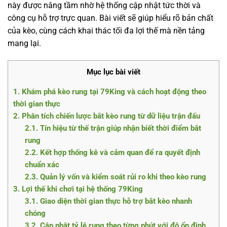
này được nâng tầm nhờ hệ thống cập nhật tức thời và
công cụ hỗ trợ trực quan. Bài viết sẽ giúp hiểu rõ bản chất
của kèo, cùng cách khai thác tối đa lợi thế mà nền tảng
mang lại.
Mục lục bài viết
1.
Khám phá kèo rung tại 79King và cách hoạt động theo
thời gian thực
2.
Phân tích chiến lược bắt kèo rung từ dữ liệu trận đấu
2.1.
Tín hiệu từ thế trận giúp nhận biết thời điểm bắt
rung
2.2.
Kết hợp thống kê và cảm quan để ra quyết định
chuẩn xác
2.3.
Quản lý vốn và kiểm soát rủi ro khi theo kèo rung
3.
Lợi thế khi chơi tại hệ thống 79King
3.1.
Giao diện thời gian thực hỗ trợ bắt kèo nhanh
chóng
3.2.
Cập nhật tỷ lệ rung theo từng phút với độ ổn định