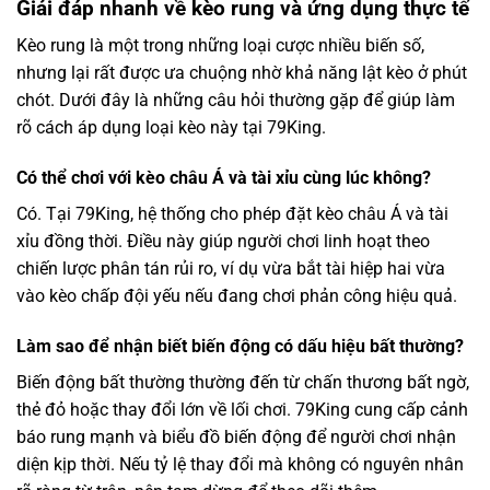
Giải đáp nhanh về kèo rung và ứng dụng thực tế
Kèo rung là một trong những loại cược nhiều biến số,
nhưng lại rất được ưa chuộng nhờ khả năng lật kèo ở phút
chót. Dưới đây là những câu hỏi thường gặp để giúp làm
rõ cách áp dụng loại kèo này tại 79King.
Có thể chơi với kèo châu Á và tài xỉu cùng lúc không?
Có. Tại 79King, hệ thống cho phép đặt kèo châu Á và tài
xỉu đồng thời. Điều này giúp người chơi linh hoạt theo
chiến lược phân tán rủi ro, ví dụ vừa bắt tài hiệp hai vừa
vào kèo chấp đội yếu nếu đang chơi phản công hiệu quả.
Làm sao để nhận biết biến động có dấu hiệu bất thường?
Biến động bất thường thường đến từ chấn thương bất ngờ,
thẻ đỏ hoặc thay đổi lớn về lối chơi. 79King cung cấp cảnh
báo rung mạnh và biểu đồ biến động để người chơi nhận
diện kịp thời. Nếu tỷ lệ thay đổi mà không có nguyên nhân