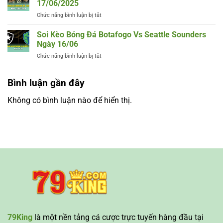
–
17/06/2025
Số
Thống
ở
Chức năng bình luận bị tắt
Miền
Kê
Soi
Bắc
Chuẩn
Kèo
Soi Kèo Bóng Đá Botafogo Vs Seattle Sounders
16/06
Từ
Bóng
Cùng
Ngày 16/06
79King
Đá
Những
ở
Chức năng bình luận bị tắt
Chelsea
Dự
Soi
Vs
Đoán
Kèo
Los
Từ
Bình luận gần đây
Bóng
Angeles
79King
Đá
Ngày
Botafogo
Không có bình luận nào để hiển thị.
17/06/2025
Vs
Seattle
Sounders
Ngày
16/06
79King
là một nền tảng cá cược trực tuyến hàng đầu tại