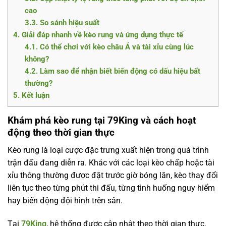
cao
3.3.
So sánh hiệu suất
4.
Giải đáp nhanh về kèo rung và ứng dụng thực tế
4.1.
Có thể chơi với kèo châu Á và tài xỉu cùng lúc
không?
4.2.
Làm sao để nhận biết biến động có dấu hiệu bất
thường?
5.
Kết luận
Khám phá kèo rung tại 79King và cách hoạt
động theo thời gian thực
Kèo rung là loại cược đặc trưng xuất hiện trong quá trình
trận đấu đang diễn ra. Khác với các loại kèo chấp hoặc tài
xỉu thông thường được đặt trước giờ bóng lăn, kèo thay đổi
liên tục theo từng phút thi đấu, từng tình huống nguy hiểm
hay biến động đội hình trên sân.
Tại
79King
, hệ thống được cập nhật theo thời gian thực,