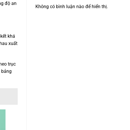
Botafogo
ng độ an
Không có bình luận nào để hiển thị.
Vs
Seattle
Sounders
Ngày
16/06
 kết khá
nhau xuất
heo trục
g bảng