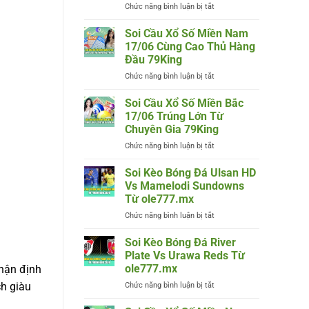
ở
Chức năng bình luận bị tắt
HD
Soi
Vs
Kèo
Mamelodi
Soi Cầu Xổ Số Miền Nam
Bóng
Sundowns
17/06 Cùng Cao Thủ Hàng
Đá
Ngày
Đầu 79King
River
18/06
ở
Chức năng bình luận bị tắt
Plate
Soi
Vs
Cầu
Urawa
Soi Cầu Xổ Số Miền Bắc
Xổ
Reds
17/06 Trúng Lớn Từ
Số
Ngày
Chuyên Gia 79King
Miền
18/06
ở
Chức năng bình luận bị tắt
Nam
Soi
17/06
Cầu
Cùng
Soi Kèo Bóng Đá Ulsan HD
Xổ
Cao
Vs Mamelodi Sundowns
Số
Thủ
Từ ole777.mx
Miền
Hàng
ở
Chức năng bình luận bị tắt
Bắc
Đầu
Soi
17/06
79King
Kèo
Trúng
Soi Kèo Bóng Đá River
Bóng
Lớn
Plate Vs Urawa Reds Từ
Đá
Từ
ole777.mx
nhận định
Ulsan
Chuyên
ch giàu
ở
Chức năng bình luận bị tắt
HD
Gia
Soi
Vs
79King
Kèo
Mamelodi