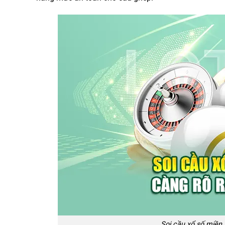
Soi cầu xổ số miền 