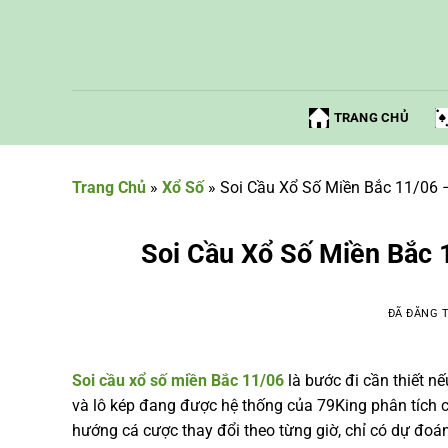
Chuyển
đến
nội
dung
TRANG CHỦ
Trang Chủ
»
Xổ Số
»
Soi Cầu Xổ Số Miền Bắc 11/06 
Soi Cầu Xổ Số Miền Bắc 
ĐÃ ĐĂNG 
Soi cầu xổ số miền Bắc 11/06
là bước đi cần thiết n
và lô kép đang được hệ thống của 79King phân tích ch
hướng cá cược thay đổi theo từng giờ, chỉ có dự đoán