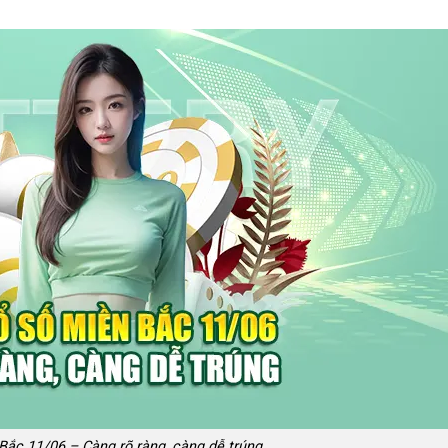
Bắc 11/06 – Càng rõ ràng, càng dễ trúng