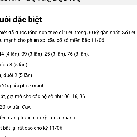
uôi đặc biệt
iệt đã được tổng hợp theo dữ liệu trong 30 kỳ gần nhất. Số liệ
ầu mạnh cho phiên soi cầu xổ số miền Bắc 11/06.
 (4 lần), 09 (3 lần), 25 (3 lần), 76 (3 lần).
đầu 3 (5 lần).
, đuôi 2 (5 lần).
 hướng hồi phục mạnh.
t, gợi mở cho các bộ số như 06, 16, 36.
 20 kỳ gần đây.
 đều đang trong chu kỳ lặp lại mạnh.
 bật lại rất cao cho kỳ 11/06.