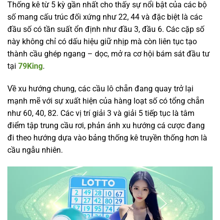
Thống kê từ 5 kỳ gần nhất cho thấy sự nổi bật của các bộ
số mang cấu trúc đối xứng như 22, 44 và đặc biệt là các
đầu số có tần suất ổn định như đầu 3, đầu 6. Các cặp số
này không chỉ có dấu hiệu giữ nhịp mà còn liên tục tạo
thành cầu ghép ngang – dọc, mở ra cơ hội bám sát đầu tư
tại
79King
.
Về xu hướng chung, các cầu lô chẵn đang quay trở lại
mạnh mẽ với sự xuất hiện của hàng loạt số có tổng chẵn
như 60, 40, 82. Các vị trí giải 3 và giải 5 tiếp tục là tâm
điểm tập trung cầu rơi, phản ánh xu hướng cá cược đang
đi theo hướng dựa vào bảng thống kê truyền thống hơn là
cầu ngẫu nhiên.