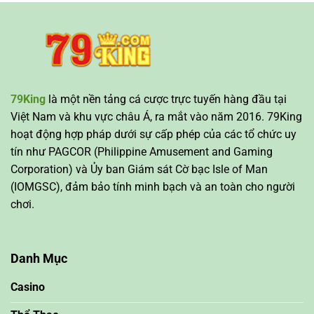
79King
là một nền tảng cá cược trực tuyến hàng đầu tại
Việt Nam và khu vực châu Á, ra mắt vào năm 2016. 79King
hoạt động hợp pháp dưới sự cấp phép của các tổ chức uy
tín như PAGCOR (Philippine Amusement and Gaming
Corporation) và Ủy ban Giám sát Cờ bạc Isle of Man
(IOMGSC), đảm bảo tính minh bạch và an toàn cho người
chơi.
Danh Mục
Casino