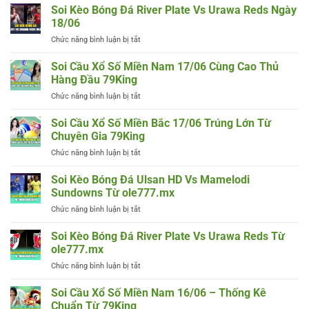
Kèo
Soi Kèo Bóng Đá River Plate Vs Urawa Reds Ngày
Bóng
18/06
Đá
ở
Chức năng bình luận bị tắt
Ulsan
Soi
HD
Kèo
Soi Cầu Xổ Số Miền Nam 17/06 Cùng Cao Thủ
Vs
Bóng
Mamelodi
Hàng Đầu 79King
Đá
Sundowns
ở
Chức năng bình luận bị tắt
River
Ngày
Soi
Plate
18/06
Cầu
Soi Cầu Xổ Số Miền Bắc 17/06 Trúng Lớn Từ
Vs
Xổ
Urawa
Chuyên Gia 79King
Số
Reds
ở
Chức năng bình luận bị tắt
Miền
Ngày
Soi
Nam
18/06
Cầu
Soi Kèo Bóng Đá Ulsan HD Vs Mamelodi
17/06
Xổ
Cùng
Sundowns Từ ole777.mx
Số
Cao
ở
Chức năng bình luận bị tắt
Miền
Thủ
Soi
Bắc
Hàng
Kèo
Soi Kèo Bóng Đá River Plate Vs Urawa Reds Từ
17/06
Đầu
Bóng
Trúng
ole777.mx
79King
Đá
Lớn
ở
Chức năng bình luận bị tắt
Ulsan
Từ
Soi
HD
Chuyên
Kèo
Soi Cầu Xổ Số Miền Nam 16/06 – Thống Kê
Vs
Gia
Bóng
Mamelodi
Chuẩn Từ 79King
79King