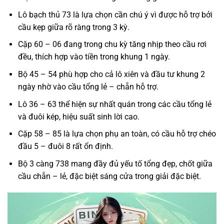
Lô bạch thủ 73 là lựa chọn cần chú ý vì được hỗ trợ bởi
cầu kẹp giữa rõ ràng trong 3 kỳ.
Cặp 60 – 06 đang trong chu kỳ tăng nhịp theo cầu rơi
đều, thích hợp vào tiền trong khung 1 ngày.
Bộ 45 – 54 phù hợp cho cả lô xiên và đầu tư khung 2
ngày nhờ vào cầu tổng lẻ – chẵn hỗ trợ.
Lô 36 – 63 thể hiện sự nhất quán trong các cầu tổng lẻ
và đuôi kép, hiệu suất sinh lời cao.
Cặp 58 – 85 là lựa chọn phụ an toàn, có cầu hỗ trợ chéo
đầu 5 – đuôi 8 rất ổn định.
Bộ 3 càng 738 mang đầy đủ yếu tố tổng đẹp, chốt giữa
cầu chẵn – lẻ, đặc biệt sáng cửa trong giải đặc biệt.