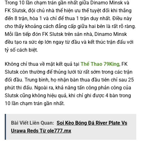
Trong 10 lần chạm trán gần nhất giữa Dinamo Minsk và
FK Slutsk, đội chủ nhà thể hiện ưu thế tuyệt đối khi thắng
đến 8 trận, hòa 1 và chỉ để thua 1 trận duy nhất. Điều này
cho thấy khoảng cách đẳng cấp giữa hai bên là rất rõ ràng.
Mỗi lần tiếp đón FK Slutsk trên sân nhà, Dinamo Minsk
đều tạo ra sức ép lớn ngay từ đầu và kết thúc trận đấu với
tỷ số cách biệt.
Không chỉ thua về mặt kết quả tại
Thể Thao 79King
, FK
Slutsk còn thường để thủng lưới từ rất sớm trong các trận
đối đầu. Trung bình, họ nhận bàn thua đầu tiên chỉ sau 25
phút thi đấu. Ngoài ra, khả năng tấn công phản công của
Slutsk cũng không hiệu quả, khi chỉ ghi được 4 bàn trong
10 lần chạm trán gần nhất.
Bài Viết Liên Quan:
Soi Kèo Bóng Đá River Plate Vs
Urawa Reds Từ ole777.mx