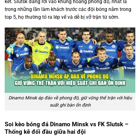
kết. Slutsk đang rơi vào khủng hoảng phong độ, nhất là
trong những lần làm khách trước các đội bóng nằm trong
top 5, họ thường tỏ ra lép vế và dễ bị vỡ trận từ sớm.
Dinamo Minsk áp đảo về phong độ, giữ vững thế trận với hiệu
suất ghi bàn ổn định
Soi kèo bóng đá Dinamo Minsk vs FK Slutsk –
Thống kê đối đầu giữa hai đội