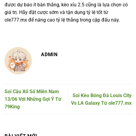
được dự báo ít bàn thắng, kèo xỉu 2.5 cũng là lựa chọn có
giá trị. Hãy đặt cược sớm và tận dụng tỷ lệ tốt từ
ole777.mx để nâng cao tỷ lệ thắng trong cặp đấu này.
ADMIN
Soi Cầu Xổ Số Miền Nam
Soi Kèo Bóng Đá Louis City
13/06 Với Những Gợi Ý Từ
Vs LA Galaxy Từ ole777.mx
79King