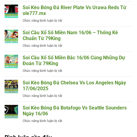
Soi
Bắc
Hàng
Kèo
Soi Kèo Bóng Đá River Plate Vs Urawa Reds Từ
17/06
Đầu
Bóng
Trúng
ole777.mx
79King
Đá
Lớn
ở
Chức năng bình luận bị tắt
Ulsan
Từ
Soi
HD
Chuyên
Kèo
Soi Cầu Xổ Số Miền Nam 16/06 – Thống Kê
Vs
Gia
Bóng
Mamelodi
Chuẩn Từ 79King
79King
Đá
Sundowns
ở
Chức năng bình luận bị tắt
River
Từ
Soi
Plate
ole777.mx
Cầu
Soi Cầu Xổ Số Miền Bắc 16/06 Cùng Những Dự
Vs
Xổ
Urawa
Đoán Từ 79King
Số
Reds
ở
Chức năng bình luận bị tắt
Miền
Từ
Soi
Nam
ole777.mx
Cầu
Soi Kèo Bóng Đá Chelsea Vs Los Angeles Ngày
16/06
Xổ
–
17/06/2025
Số
Thống
ở
Chức năng bình luận bị tắt
Miền
Kê
Soi
Bắc
Chuẩn
Kèo
Soi Kèo Bóng Đá Botafogo Vs Seattle Sounders
16/06
Từ
Bóng
Cùng
Ngày 16/06
79King
Đá
Những
ở
Chức năng bình luận bị tắt
Chelsea
Dự
Soi
Vs
Đoán
Kèo
Los
Từ
Bóng