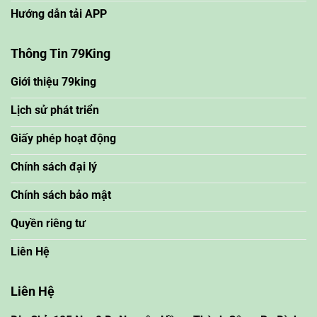
Hướng dẫn tải APP
Thông Tin 79King
Giới thiệu 79king
Lịch sử phát triển
Giấy phép hoạt động
Chính sách đại lý
Chính sách bảo mật
Quyền riêng tư
Liên Hệ
Liên Hệ