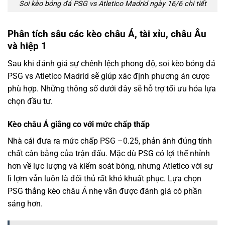
Soi kèo bóng đá PSG vs Atletico Madrid ngày 16/6 chi tiết
Phân tích sâu các kèo châu Á, tài xỉu, châu Âu
và hiệp 1
Sau khi đánh giá sự chênh lệch phong độ,
soi kèo bóng đá
PSG vs Atletico Madrid
sẽ giúp xác định phương án cược
phù hợp. Những thông số dưới đây sẽ hỗ trợ tối ưu hóa lựa
chọn đầu tư.
Kèo châu Á giằng co với mức chấp thấp
Nhà cái đưa ra mức chấp PSG –0.25, phản ánh đúng tính
chất cân bằng của trận đấu. Mặc dù PSG có lợi thế nhỉnh
hơn về lực lượng và kiểm soát bóng, nhưng Atletico với sự
lì lợm vẫn luôn là đối thủ rất khó khuất phục. Lựa chọn
PSG thắng kèo châu Á nhẹ vẫn được đánh giá có phần
sáng hơn.