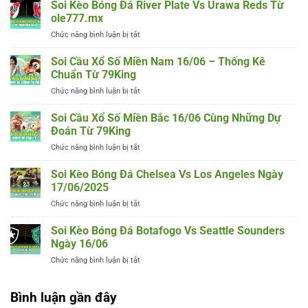
Kèo
Soi Kèo Bóng Đá River Plate Vs Urawa Reds Từ
17/06
Đầu
Bóng
Trúng
ole777.mx
79King
Đá
Lớn
ở
Chức năng bình luận bị tắt
Ulsan
Từ
Soi
HD
Chuyên
Kèo
Soi Cầu Xổ Số Miền Nam 16/06 – Thống Kê
Vs
Gia
Bóng
Mamelodi
Chuẩn Từ 79King
79King
Đá
Sundowns
ở
Chức năng bình luận bị tắt
River
Từ
Soi
Plate
ole777.mx
Cầu
Soi Cầu Xổ Số Miền Bắc 16/06 Cùng Những Dự
Vs
Xổ
Urawa
Đoán Từ 79King
Số
Reds
ở
Chức năng bình luận bị tắt
Miền
Từ
Soi
Nam
ole777.mx
Cầu
Soi Kèo Bóng Đá Chelsea Vs Los Angeles Ngày
16/06
Xổ
–
17/06/2025
Số
Thống
ở
Chức năng bình luận bị tắt
Miền
Kê
Soi
Bắc
Chuẩn
Kèo
Soi Kèo Bóng Đá Botafogo Vs Seattle Sounders
16/06
Từ
Bóng
Cùng
Ngày 16/06
79King
Đá
Những
ở
Chức năng bình luận bị tắt
Chelsea
Dự
Soi
Vs
Đoán
Kèo
Los
Từ
Bình luận gần đây
Bóng
Angeles
79King
Đá