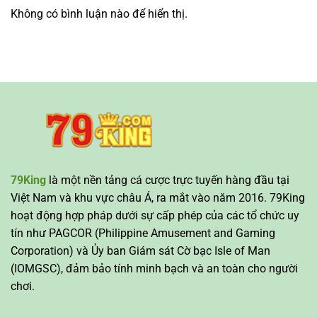
Ngày
Botafogo
Không có bình luận nào để hiển thị.
17/06/2025
Vs
Seattle
Sounders
Ngày
16/06
79King
là một nền tảng cá cược trực tuyến hàng đầu tại
Việt Nam và khu vực châu Á, ra mắt vào năm 2016. 79King
hoạt động hợp pháp dưới sự cấp phép của các tổ chức uy
tín như PAGCOR (Philippine Amusement and Gaming
Corporation) và Ủy ban Giám sát Cờ bạc Isle of Man
(IOMGSC), đảm bảo tính minh bạch và an toàn cho người
chơi.